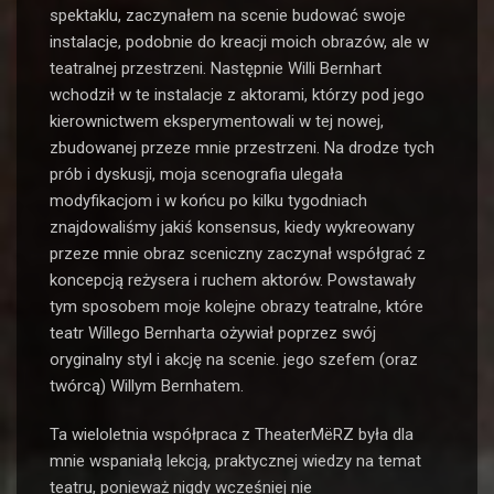
spektaklu, zaczynałem na scenie budować swoje
instalacje, podobnie do kreacji moich obrazów, ale w
teatralnej przestrzeni. Następnie Willi Bernhart
wchodził w te instalacje z aktorami, którzy pod jego
kierownictwem eksperymentowali w tej nowej,
zbudowanej przeze mnie przestrzeni. Na drodze tych
prób i dyskusji, moja scenografia ulegała
modyfikacjom i w końcu po kilku tygodniach
znajdowaliśmy jakiś konsensus, kiedy wykreowany
przeze mnie obraz sceniczny zaczynał współgrać z
koncepcją reżysera i ruchem aktorów. Powstawały
tym sposobem moje kolejne obrazy teatralne, które
teatr Willego Bernharta ożywiał poprzez swój
oryginalny styl i akcję na scenie. jego szefem (oraz
twórcą) Willym Bernhatem.
Ta wieloletnia współpraca z TheaterMëRZ była dla
mnie wspaniałą lekcją, praktycznej wiedzy na temat
teatru, ponieważ nigdy wcześniej nie