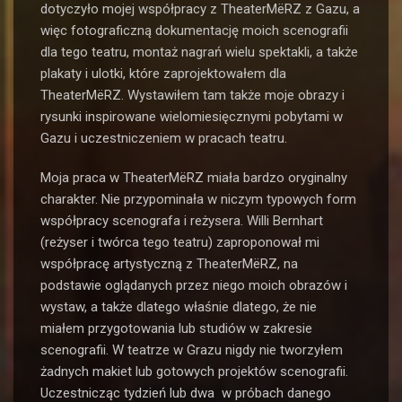
dotyczyło mojej współpracy z TheaterMëRZ z Gazu, a
więc fotograficzną dokumentację moich scenografii
dla tego teatru, montaż nagrań wielu spektakli, a także
plakaty i ulotki, które zaprojektowałem dla
TheaterMëRZ. Wystawiłem tam także moje obrazy i
rysunki inspirowane wielomiesięcznymi pobytami w
Gazu i uczestniczeniem w pracach teatru.
Moja praca w TheaterMëRZ miała bardzo oryginalny
charakter. Nie przypominała w niczym typowych form
współpracy scenografa i reżysera. Willi Bernhart
(reżyser i twórca tego teatru) zaproponował mi
współpracę artystyczną z TheaterMëRZ, na
podstawie oglądanych przez niego moich obrazów i
wystaw, a także dlatego właśnie dlatego, że nie
miałem przygotowania lub studiów w zakresie
scenografii. W teatrze w Grazu nigdy nie tworzyłem
żadnych makiet lub gotowych projektów scenografii.
Uczestnicząc tydzień lub dwa w próbach danego