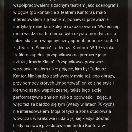
współpracowałem z żadnym teatrem jako scenograf i
w ogóle (po kontakcie z teatrem Kantora), mało
interesowałem się teatrem, ponieważ przeważnie
spotykały mnie tam kolejne rozczarowania. Wcześniej
moja wiedza na ten temat była czysto teoretyczna, a
także skażona w specyficzny sposób poprzez kontakt
z „Teatrem Śmierci“ Tadeusza Kantora. W 1975 roku
trafiłem zupełnie przypadkowo na premierę jego
sztuki „Umarła Klasa“. Przypadkowo, ponieważ
wcześniej miałem nikłe pojęcie, kim był Tadeusz
Kantor. Nie bardzo zachwycały mnie też jego obrazy,
przy pomocy których „importował“ on kolejne style i
kierunki sztuki współczesnej, także jego akcje
performatywne znałem tylko z opowieści i zdjęć, a
więc też za bardzo się tym (wtedy w latach 70-tych)
nie interesowałem. Moja przyszła żona studiowała
wówczas w Krakowie i udało jej się kiedyś dostać
bilety na nowe przedstawienie teatru Kantora w