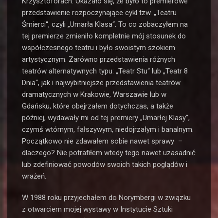
Krzysztoforach. Okazało się, że było to premierowe
przedstawienie rozpoczynające cykl tzw. „Teatru
Śmierci“, czyli „Umarła Klasa“. To co zobaczyłem na
tej premierze zmieniło kompletnie mój stosunek do
współczesnego teatru i było swoistym szokiem
artystycznym. Zarówno przedstawienia różnych
teatrów alternatywnych typu: „Teatr Stu“ lub „Teatr 8
Dnia“, jak i najwybitniejsze przedstawienia teatrów
dramatycznych w Krakowie, Warszawie lub w
Gdańsku, które obejrzałem dotychczas, a także
później, wydawały mi od tej premiery „Umarłej Klasy“,
czymś wtórnym, fałszywym, niedojrzałym i banalnym.
Początkowo nie zdawałem sobie nawet sprawy –
dlaczego? Nie potrafiłem wtedy tego nawet uzasadnić
lub zdefiniować powodów swoich takich poglądów i
wrażeń.
W 1988 roku przyjechałem do Norymbergi w związku
z otwarciem mojej wystawy w Instytucie Sztuki