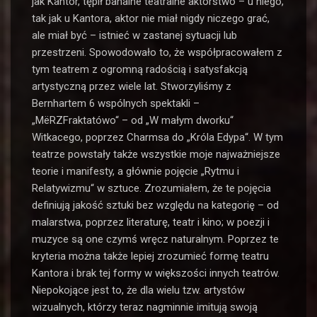
jak Kantor, tępił banalne teatralne aktorstwo – u niego,
tak jak u Kantora, aktor nie miał nigdy niczego grać,
ale miał być – istnieć w zastanej sytuacji lub
przestrzeni. Spowodowało to, że współpracowałem z
tym teatrem z ogromną radością i satysfakcją
artystyczną przez wiele lat. Stworzyliśmy z
Bernhartem 6 wspólnych spektakli –
„MëRZFraktatówo“ – od „W małym dworku“
Witkacego, poprzez Charmsa do „Króla Edypa“. W tym
teatrze powstały także wszystkie moje najważniejsze
teorie i manifesty, a głównie pojęcie „Rytmu i
Relatywizmu“ w sztuce. Zrozumiałem, że te pojęcia
definiują jakość sztuki bez względu na kategorię – od
malarstwa, poprzez literaturę, teatr i kino; w poezji i
muzyce są one czymś wręcz naturalnym. Poprzez te
kryteria można także lepiej zrozumieć formę teatru
Kantora i brak tej formy w większości innych teatrów.
Niepokojące jest to, że dla wielu tzw. artystów
wizualnych, którzy teraz nagminnie imitują swoją