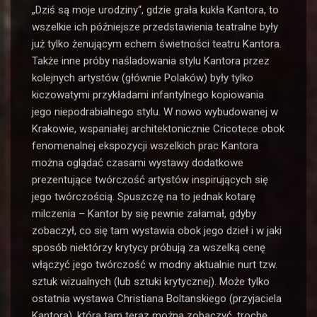
„Dziś są moje urodziny“, gdzie grała kukła Kantora, to
wszelkie ich późniejsze przedstawienia teatralne były
już tylko żenującym echem świetności teatru Kantora.
Także inne próby naśladowania stylu Kantora przez
kolejnych artystów (głównie Polaków) były tylko
kiczowatymi przykładami infantylnego kopiowania
jego niepodrabialnego stylu. W nowo wybudowanej w
Krakowie, wspaniałej architektonicznie Cricotece obok
fenomenalnej ekspozycji wszelkich prac Kantora
można oglądać czasami wystawy dodatkowe
prezentujące twórczość artystów inspirujących się
jego twórczością. Spuszczę na to jednak kotarę
milczenia – Kantor by się pewnie załamał, gdyby
zobaczył, co się tam wystawia obok jego dzieł i w jaki
sposób niektórzy krytycy próbują za wszelką cenę
włączyć jego twórczość w modny aktualnie nurt tzw.
sztuk wizualnych (lub sztuki krytycznej). Może tylko
ostatnia wystawa Christiana Boltanskiego (przyjaciela
Kantora), którą tam teraz można zobaczyć, trochę