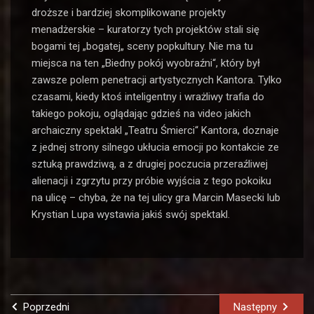
droższe i bardziej skomplikowane projekty
menadżerskie – kuratorzy tych projektów stali się
bogami tej „bogatej„ sceny popkultury. Nie ma tu
miejsca na ten „Biedny pokój wyobraźni“, który był
zawsze polem penetracji artystycznych Kantora. Tylko
czasami, kiedy ktoś inteligentny i wrażliwy trafia do
takiego pokoju, oglądając gdzieś na video jakich
archaiczny spektakl „Teatru Śmierci“ Kantora, doznaje
z jednej strony silnego ukłucia emocji po kontakcie ze
sztuką prawdziwą, a z drugiej poczucia przeraźliwej
alienacji i zgrzytu przy próbie wyjścia z tego pokoiku
na ulicę – chyba, że na tej ulicy gra Marcin Masecki lub
Krystian Lupa wystawia jakiś swój spektakl.
Poprzedni
Następny