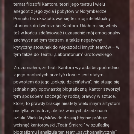
temat filozofii Kantora, teorii jego teatru i wielu
anegdot z jego życia i pobytów w Norymberdze.
Pomału też ukształtował się też mój intelektualny
stosunek do twórczości Kantora. Udało mi się wtedy
też w końcu zdefiniować i uzasadnić mój emocjonalny
zachwyt nad tym teatrem, a także negatywny,
krytyczny stosunek do większości innych teatrów – w
tym także do Teatru „Laboratorium“ Grotowskiego.
Zrozumiałem, że teatr Kantora wyrasta bezpośrednio
z jego osobistych przeżyć i losu – jest stałym
powrotem do jego „pokoju dzieciństwa“, nie stając się
jednak nigdy opowiastką biograficzną. Kantor stworzył
tym sposobem szczególny rodzaj prawdy w sztuce,
której to prawdy brakuje niestety wielu innym artystom
nie tylko w teatrze, ale też w innych dziedzinach
sztuki. Wielu krytyków do dzisiaj błędnie próbuje
wcisnąć kantorowski „Teatr Śmierci“ w szufladkę
biografizmu i analizują ten teatr „psychoanalitycznie“