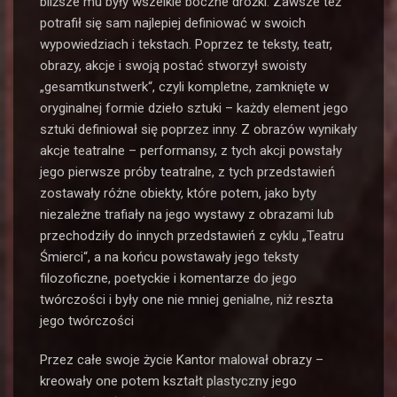
bliższe mu były wszelkie boczne dróżki. Zawsze też
potrafił się sam najlepiej definiować w swoich
wypowiedziach i tekstach. Poprzez te teksty, teatr,
obrazy, akcje i swoją postać stworzył swoisty
„gesamtkunstwerk“, czyli kompletne, zamknięte w
oryginalnej formie dzieło sztuki – każdy element jego
sztuki definiował się poprzez inny. Z obrazów wynikały
akcje teatralne – performansy, z tych akcji powstały
jego pierwsze próby teatralne, z tych przedstawień
zostawały różne obiekty, które potem, jako byty
niezależne trafiały na jego wystawy z obrazami lub
przechodziły do innych przedstawień z cyklu „Teatru
Śmierci“, a na końcu powstawały jego teksty
filozoficzne, poetyckie i komentarze do jego
twórczości i były one nie mniej genialne, niż reszta
jego twórczości
Przez całe swoje życie Kantor malował obrazy –
kreowały one potem kształt plastyczny jego