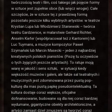
twórczością teatr i film, coś takiego jak pojęcie formy
w sztuce jest zupełnie obce (lub wręcz wrogie). Całe
szczęście, że w sztuce tej z prawdziwą formą
pozostało jeszcze kilku wybitnych artystów: w teatrze
Krystian Lupa lub Włodzimierz Staniewski – twórca
teatru Gardzienice, w malarstwie Gerhard Richter,
Anselm Kiefer (współpracował też z Kantorem) lub
Luc Tuymans, a muzyce kompozytor Paweł
Szymański lub Marcin Masecki – jeden z najbardziej
kreatywnych polskich pianistów. (Piszę tu oczywiście
o tych żyjących jeszcze artystach). To ratuje moją
wiarę w jakość i sens sztuki, w sytuacji kiedy
większość muzeów i galerii, ale także sal teatralnych i
muzycznych jest zdominowana przez pustą pop-
kulturę dla mas pustą papkę pseudointelektualną. Ta
kultura dostaje coraz większe, oficjalne
dofinansowanie, budowane są dla niej coraz bardziej
wydumane, gigantyczne obiekty architektoniczne, a
artyści zamiast dzieł zmuszeni są tworzyć coraz