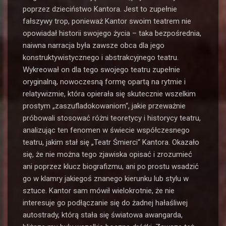
poprzez dzieciństwo Kantora. Jest to zupełnie
fałszywy trop, ponieważ Kantor swoim teatrem nie
opowiadał historii swojego życia – taka bezpośrednia,
naiwna narracja była zawsze obca dla jego
konstruktywistycznego i abstrakcyjnego teatru.
Wykreował on dla tego swojego teatru zupełnie
oryginalną, nowoczesną formę opartą na rytmie i
relatywizmie, która opierała się skutecznie wszelkim
prostym „zaszufladokowaniom“, jakie przeważnie
próbowali stosować różni teoretycy i historycy teatru,
analizując ten fenomen w świecie współczesnego
teatru, jakim stał się „Teatr Śmierci“ Kantora. Okazało
się, że nie można tego zjawiska opisać i zrozumieć
ani poprzez klucz biografizmu, ani po prostu wsadzić
go w klamry jakiegoś znanego kierunku lub stylu w
sztuce. Kantor sam mówił wielokrotnie, że nie
interesuje go podłączanie się do żadnej hałaśliwej
autostrady, którą stała się światowa awangarda,