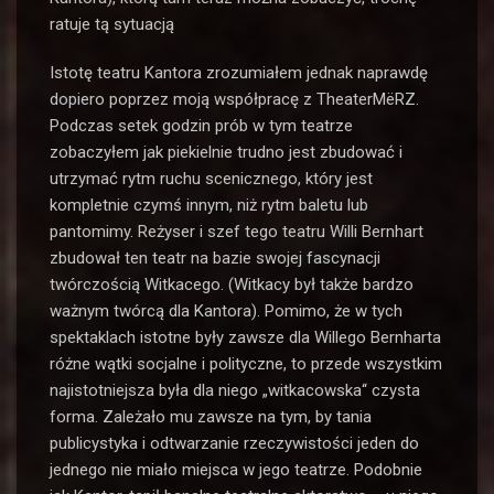
ratuje tą sytuacją
Istotę teatru Kantora zrozumiałem jednak naprawdę
dopiero poprzez moją współpracę z TheaterMëRZ.
Podczas setek godzin prób w tym teatrze
zobaczyłem jak piekielnie trudno jest zbudować i
utrzymać rytm ruchu scenicznego, który jest
kompletnie czymś innym, niż rytm baletu lub
pantomimy. Reżyser i szef tego teatru Willi Bernhart
zbudował ten teatr na bazie swojej fascynacji
twórczością Witkacego. (Witkacy był także bardzo
ważnym twórcą dla Kantora). Pomimo, że w tych
spektaklach istotne były zawsze dla Willego Bernharta
różne wątki socjalne i polityczne, to przede wszystkim
najistotniejsza była dla niego „witkacowska“ czysta
forma. Zależało mu zawsze na tym, by tania
publicystyka i odtwarzanie rzeczywistości jeden do
jednego nie miało miejsca w jego teatrze. Podobnie