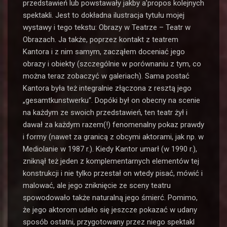
przedstawień lub powstawały jakby a’propos kolejnych
spektakli. Jest to dokładna ilustracja tytułu mojej
wystawy i tego tekstu: Obrazy w Teatrze – Teatr w
Obrazach. Ja także, poprzez kontakt z teatrem
Kantora i z nim samym, zacząłem doceniać jego
obrazy i obiekty (szczególnie w porównaniu z tym, co
można teraz zobaczyć w galeriach). Sama postać
Kantora była też integralnie złączona z resztą jego
„gesamtkunstwerku“. Dopóki był on obecny na scenie
na każdym ze swoich przedstawień, ten teatr żył i
dawał za każdym razem(!) fenomenalny pokaz prawdy
i formy (nawet za granicą z obcymi aktorami, jak np. w
Mediolanie w 1987 r.). Kiedy Kantor umarł (w 1990 r.),
zniknął też jeden z komplementarnych elementów tej
konstrukcji i nie tylko przestał on wtedy pisać, mówić i
malować, ale jego zniknięcie ze sceny teatru
spowodowało także naturalną jego śmierć. Pomimo,
że jego aktorom udało się jeszcze pokazać w udany
sposób ostatni, przygotowany przez niego spektakl