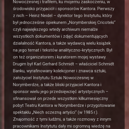
Nowoczesnej i trafiłem, ku mojemu zaskoczeniu, w
środowisko przyjaciół i sponsorów Kantora. Pierwszy
z nich – Heinz Neidel – dyrektor tego Instytutu, który
był jednocześnie opiekunem „Norymberskiej Cricoteki“
czyli największego wtedy archiwum niemalże
wszystkich dokumentów i zdjęć dokumentujących
działalność Kantora, a także wydawcą wielu książek
na jego temat i tekstów analityczno-krytycznych. Był
on też organizatorem i kuratorem mojej wystawy.
Drugim był Karl Gerhard Schmidt – właściciel Schmidt
Banku, wyrafinowany kolekcjoner i znawca sztuki,
założyciel Instytutu Sztuki Nowoczesnej w
Norymberdze, a także bliski przyjaciel Kantora i
sponsor wielu jego przedsięwzięć artystycznych –
sfinansował on przede wszystkim kilkumiesięczny
pobyt Teatru Kantora w Norymberdze i przygotowanie
spektaklu „Niech sczezną artyści“ (w 1985 r.).
Znajomość z tymi ludźmi, a także rozmowy z innym
pracownikami Instytutu dały mi ogromną wiedzę na