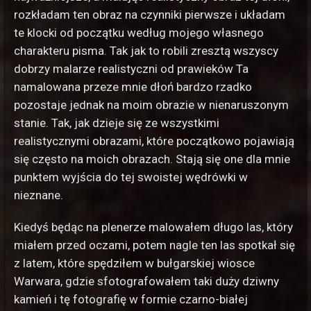
rozkładam ten obraz na czynniki pierwsze i układam
te klocki od początku według mojego własnego
charakteru pisma. Tak jak to robili zresztą wszyscy
dobrzy malarze realistyczni od prawieków Ta
namalowana przeze mnie dłoń bardzo rzadko
pozostaje jednak na moim obrazie w nienaruszonym
stanie. Tak, jak dzieje się ze wszystkimi
realistycznymi obrazami, które początkowo pojawiają
się często na moich obrazach. Stają się one dla mnie
punktem wyjścia do tej swoistej wędrówki w
nieznane.
Kiedyś będąc na plenerze malowałem długo las, który
miałem przed oczami, potem nagle ten las spotkał się
z latem, które spędziłem w bułgarskiej wiosce
Warwara, gdzie sfotografowałem taki duży dziwny
kamień i tę fotografię w formie czarno-białej