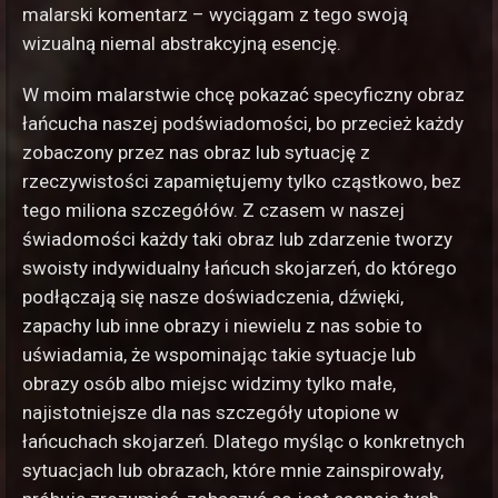
malarski komentarz – wyciągam z tego swoją
wizualną niemal abstrakcyjną esencję.
W moim malarstwie chcę pokazać specyficzny obraz
łańcucha naszej podświadomości, bo przecież każdy
zobaczony przez nas obraz lub sytuację z
rzeczywistości zapamiętujemy tylko cząstkowo, bez
tego miliona szczegółów. Z czasem w naszej
świadomości każdy taki obraz lub zdarzenie tworzy
swoisty indywidualny łańcuch skojarzeń, do którego
podłączają się nasze doświadczenia, dźwięki,
zapachy lub inne obrazy i niewielu z nas sobie to
uświadamia, że wspominając takie sytuacje lub
obrazy osób albo miejsc widzimy tylko małe,
najistotniejsze dla nas szczegóły utopione w
łańcuchach skojarzeń. Dlatego myśląc o konkretnych
sytuacjach lub obrazach, które mnie zainspirowały,