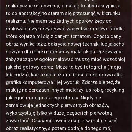
realistyczne relatywizuję i maluję to abstrakcyjnie, a
to co abstrakcyjne staram się przesunąć w kierunku
realizmu. Nie mam też żadnych oporów, żeby do
malowania wykorzystywać wszystkie możliwe środki,
które kojarzą mi się z danym tematem. Często dany
obraz wynika też z odkrycia nowej techniki lub jakichś
nowych dla mnie materiałów malarskich. Przeważnie
żeby zacząć w ogóle malować muszę mieć wcześniej
jakichś gotowy obraz. Może to być fotografia (moja
lub cudza), kserokopia czarno biała lub kolorowa albo
grafika komputerowa i jej wydruk. Zdarza się też, że
maluję na obrazach innych malarzy lub robię recykling
jakiegoś mojego starego obrazu. Nigdy nie
zamalowuję jednak tych pierwotnych obrazów,
wykorzystuję tylko w dużej części ich pierwotną
zawartość. Czasami również najpierw maluję jakiś
obraz realistyczny, a potem dodaję do tego mój