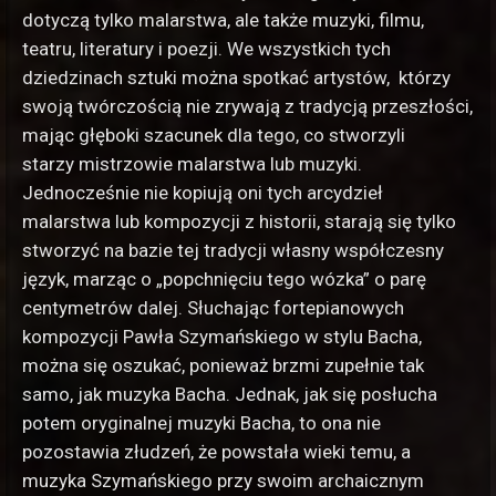
dotyczą tylko malarstwa, ale także muzyki, filmu,
teatru, literatury i poezji. We wszystkich tych
dziedzinach sztuki można spotkać artystów, którzy
swoją twórczością nie zrywają z tradycją przeszłości,
mając głęboki szacunek dla tego, co stworzyli
starzy
mistrzowie malarstwa lub muzyki.
Jednocześnie nie kopiują oni tych arcydzieł
malarstwa lub kompozycji z historii, starają się tylko
stworzyć na bazie tej tradycji własny współczesny
język, marząc o „popchnięciu tego wózka” o pa
rę
centymetrów dalej. Słuchając fortepianowych
kompozycji Pawła Szymańskiego w stylu Bacha,
można się oszukać, ponieważ brzmi zupełnie tak
samo, jak muzyka Bacha. Jednak, jak się posłucha
potem oryginalnej muzyki Bacha, to ona nie
pozostawia złudzeń, że powstała wieki temu, a
muzyka Szymańskiego przy swoim archaicznym