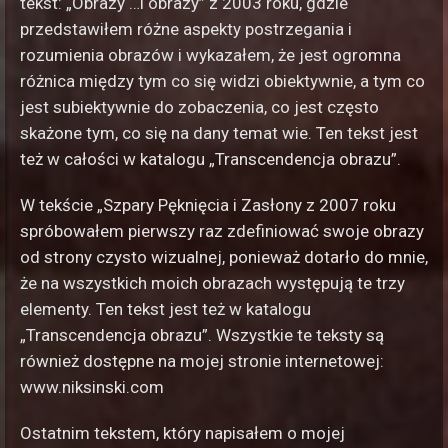
tekst: „Obrazy …i obrazy” z 2003 roku, gdzie
przedstawiłem różne aspekty postrzegania i
rozumienia obrazów i wykazałem, że jest ogromna
różnica między tym co się widzi obiektywnie, a tym co
jest subiektywnie do zobaczenia, co jest często
skażone tym, co się na dany temat wie. Ten tekst jest
też w całości w katalogu „Transcendencja obrazu”.
W tekście „Szpary Pęknięcia i Zasłony z 2007 roku
spróbowałem pierwszy raz zdefiniować swoje obrazy
od strony czysto wizualnej, ponieważ dotarło do mnie,
że na wszystkich moich obrazach występują te trzy
elementy. Ten tekst jest też w katalogu
„Transcendencja obrazu”. Wszystkie te teksty są
również dostępne na mojej stronie internetowej:
www.niksinski.com
Ostatnim tekstem, który napisałem o mojej