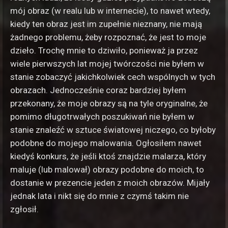
mój obraz (w realu lub w internecie), to nawet wtedy,
kiedy ten obraz jest im zupełnie nieznany, nie mają
żadnego problemu, żeby rozpoznać, że jest to moje
dzieło. Trochę mnie to dziwiło, ponieważ ja przez
wiele pierwszych lat mojej twórczości nie byłem w
stanie zobaczyć jakichkolwiek cech wspólnych w tych
obrazach. Jednocześnie coraz bardziej byłem
przekonany, że moje obrazy są na tyle oryginalne, że
pomimo długotrwałych poszukiwań nie byłem w
stanie znaleźć w sztuce światowej niczego, co byłoby
podobne do mojego malowania. Ogłosiłem nawet
kiedyś konkurs, że jeśli ktoś znajdzie malarza, który
maluje (lub malował) obrazy podobne do moich, to
dostanie w prezencie jeden z moich obrazów. Mijały
jednak lata i nikt się do mnie z czymś takim nie
zgłosił.