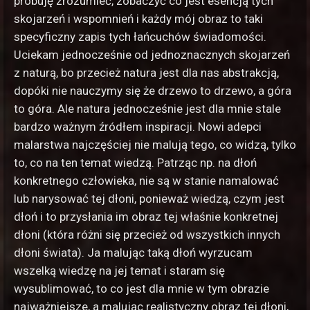
próbuję zrozumieć, zobaczyć co jest esencją tych
skojarzeń i wspomnień i każdy mój obraz to taki
specyficzny zapis tych łańcuchów świadomości.
Uciekam jednocześnie od jednoznacznych skojarzeń
z naturą, bo przecież natura jest dla nas abstrakcją,
dopóki nie nauczymy się że drzewo to drzewo, a góra
to góra. Ale natura jednocześnie jest dla mnie stale
bardzo ważnym źródłem inspiracji. Nowi adepci
malarstwa najczęściej nie malują tego, co widzą, tylko
to, co na ten temat wiedzą. Patrząc np. na dłoń
konkretnego człowieka, nie są w stanie namalować
lub narysować tej dłoni, ponieważ wiedzą, czym jest
dłoń i to przysłania im obraz tej właśnie konkretnej
dłoni (która różni się przecież od wszystkich innych
dłoni świata). Ja malując taką dłoń wyrzucam
wszelką wiedzę na jej temat i staram się
wysublimować, to co jest dla mnie w tym obrazie
najważniejsze, a malując realistyczny obraz tej dłoni,