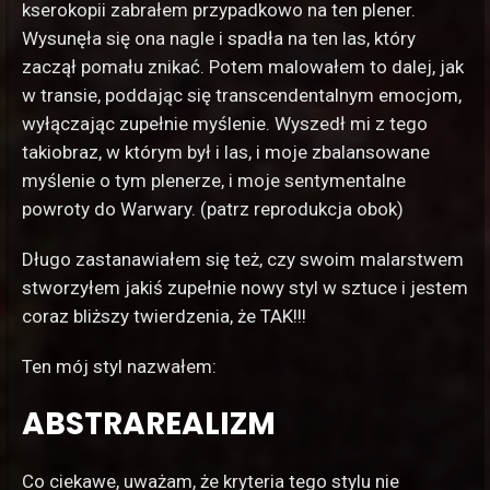
kserokopii zabrałem przypadkowo na ten plener.
Wysunęła się ona nagle i spadła na ten las, który
zaczął pomału znikać. Potem malowałem to dalej, jak
w transie, poddając się transcendentalnym emocjom,
wyłączając zupełnie myślenie. Wyszedł mi z tego
takiobraz, w którym był i las, i moje zbalansowane
myślenie o tym plenerze, i moje sentymentalne
powroty do Warwary. (patrz reprodukcja obok)
Długo zastanawiałem się też, czy swoim
malarstwem
stworzyłem jakiś zupełnie nowy styl w sztuce i jestem
coraz bliższy twierdzenia, że TAK!!!
Ten mój styl nazwałem:
ABSTRAREALIZM
Co ciekawe, uważam, że kryteria tego stylu nie