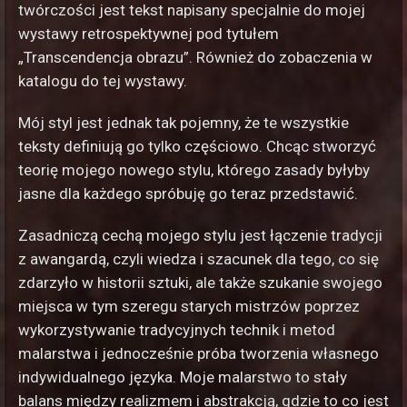
twórczości jest tekst napisany specjalnie do mojej
wystawy retrospektywnej pod tytułem
„Transcendencja obrazu”. Również do zobaczenia w
katalogu do tej wystawy.
Mój styl jest jednak tak pojemny, że te wszystkie
teksty definiują go tylko częściowo. Chcąc stworzyć
teorię mojego nowego stylu, którego zasady byłyby
jasne dla każdego spróbuję go teraz przedstawić.
Zasadniczą cechą mojego stylu jest łączenie tradycji
z awangardą, czyli wiedza i szacunek dla tego, co się
zdarzyło w historii sztuki, ale także szukanie swojego
miejsca w tym szeregu starych mistrzów poprzez
wykorzystywanie tradycyjnych technik i metod
malarstwa i jednocześnie próba tworzenia własnego
indywidualnego języka. Moje malarstwo to stały
balans między realizmem i abstrakcją, gdzie to co jest