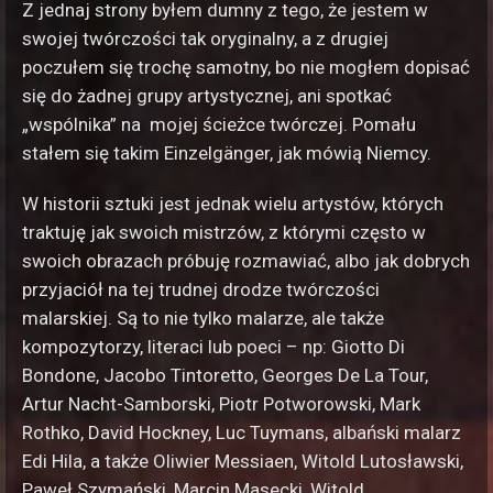
Z jednaj strony byłem dumny z tego, że jestem w
swojej twórczości tak oryginalny, a z drugiej
poczułem się trochę samotny, bo nie mogłem dopisać
się do żadnej grupy artystycznej, ani spotkać
„wspólnika” na mojej ścieżce twórczej. Pomału
stałem się takim Einzelgänger, jak mówią Niemcy.
W historii sztuki jest jednak wielu artystów, których
traktuję jak swoich mistrzów, z którymi często w
swoich obrazach próbuję rozmawiać, albo jak dobrych
przyjaciół na tej trudnej drodze twórczości
malarskiej. Są to nie tylko malarze, ale także
kompozytorzy, literaci lub poeci – np: Giotto Di
Bondone, Jacobo Tintoretto, Georges De La Tour,
Artur Nacht-Samborski, Piotr Potworowski, Mark
Rothko, David Hockney, Luc Tuymans, albański malarz
Edi Hila, a także Oliwier Messiaen, Witold Lutosławski,
Paweł Szymański, Marcin Masecki, Witold