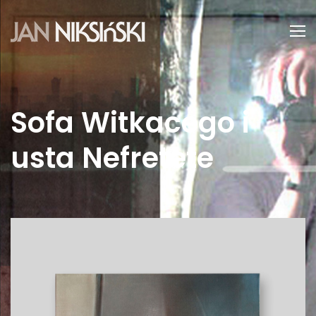
Sofa Witkacego i
usta Nefretete