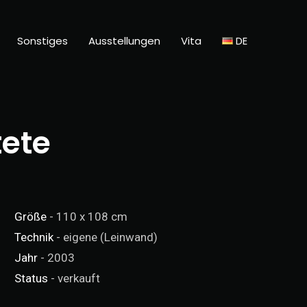
Sonstiges
Ausstellungen
Vita
DE
tete
Größe
- 110 x 108 cm
Technik
- eigene (Leinwand)
Jahr
- 2003
Status
- verkauft