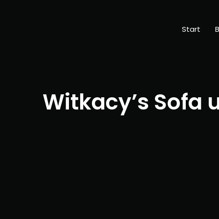
Start
B
Witkacy’s Sofa 