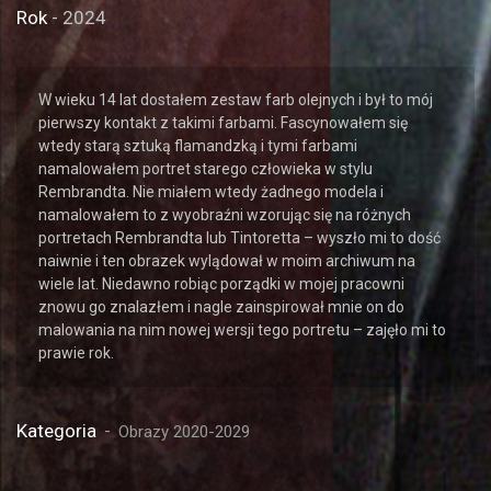
Rok
- 2024
W wieku 14 lat dostałem zestaw farb olejnych i był to mój
pierwszy kontakt z takimi farbami. Fascynowałem się
wtedy starą sztuką flamandzką i tymi farbami
namalowałem portret starego człowieka w stylu
Rembrandta. Nie miałem wtedy żadnego modela i
namalowałem to z wyobraźni wzorując się na różnych
portretach Rembrandta lub Tintoretta – wyszło mi to dość
naiwnie i ten obrazek wylądował w moim archiwum na
wiele lat. Niedawno robiąc porządki w mojej pracowni
znowu go znalazłem i nagle zainspirował mnie on do
malowania na nim nowej wersji tego portretu – zajęło mi to
prawie rok.
Kategoria
Obrazy 2020-2029