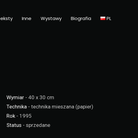
eksty
Inne
Wystawy
Biografia
PL
Wymiar
- 40 x 30 cm
Technika
- technika mieszana (papier)
Rok
- 1995
Status
- sprzedane