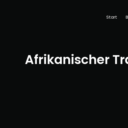
Start
B
Afrikanischer T