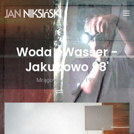
Woda -Wasser -
Jakubowo 98'
Mrągowo (Polen) - 1998