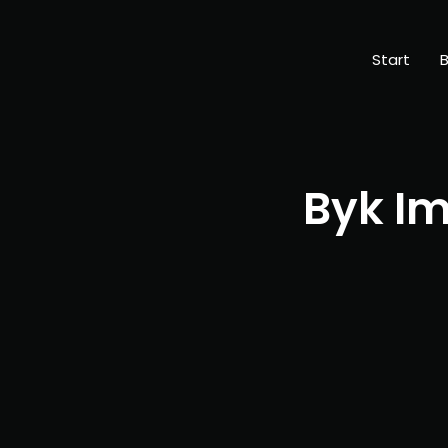
Start
B
Byk Im