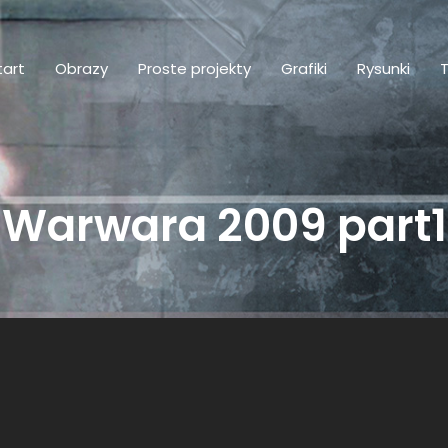
tart
Obrazy
Proste projekty
Grafiki
Rysunki
T
Warwara 2009 part1