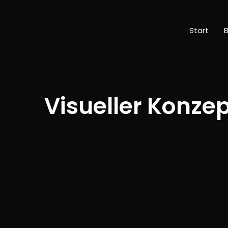
Start
B
Visueller Konze