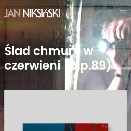
Ślad chmury w
czerwieni (p.p.89)