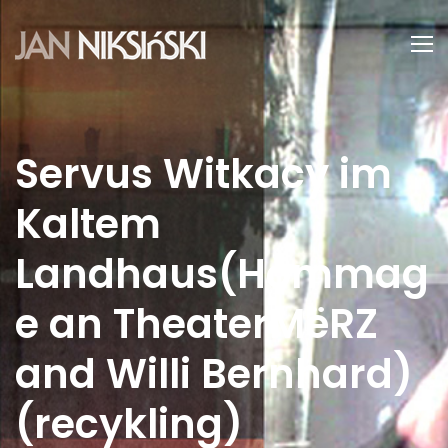
Servus Witkacy im
Kaltem
Landhaus(Hommag
e an TheaterMëRZ
and Willi Bernhard)
(recykling)