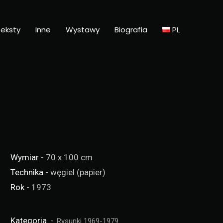
eksty
Inne
Wystawy
Biografia
PL
Wymiar
- 70 x 100 cm
Technika
- węgiel (papier)
Rok
- 1973
Kategoria
Rysunki 1969-1979