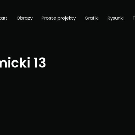
tart
Obrazy
Proste projekty
Grafiki
Rysunki
T
icki 13