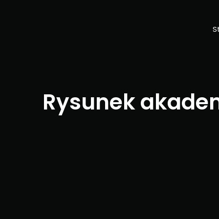
S
Rysunek akadem