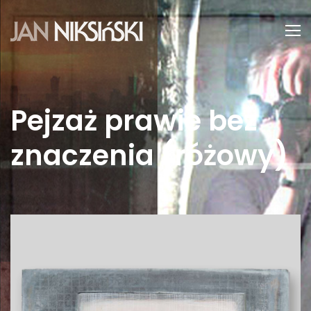
Pejzaż prawie bez
znaczenia (różowy)