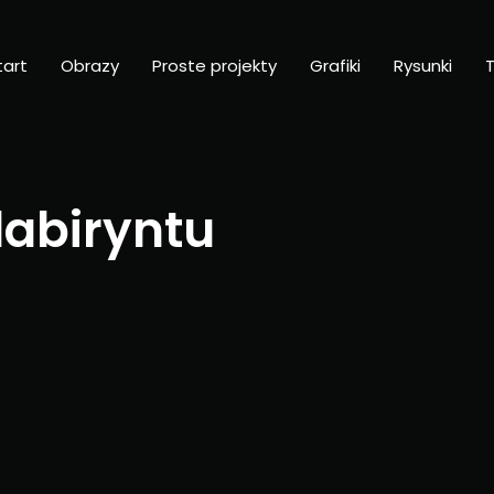
tart
Obrazy
Proste projekty
Grafiki
Rysunki
T
labiryntu