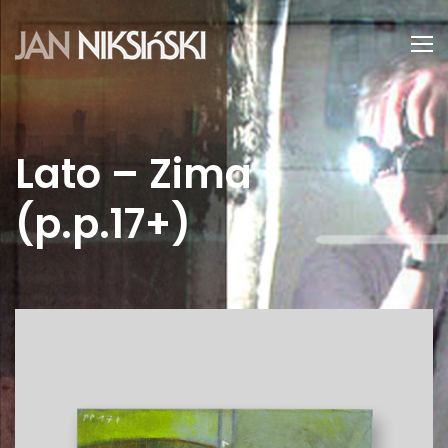
Lato – Zima
(p.p.17+)