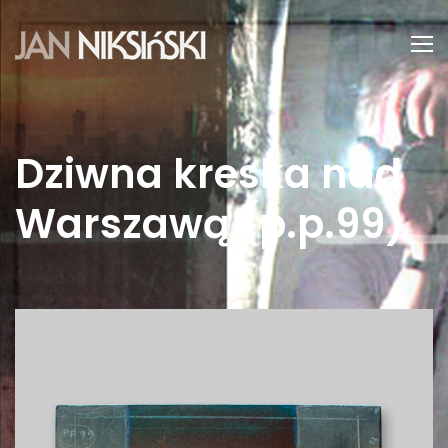
Dziwna kreska nad
Warszawą (p.p.99)