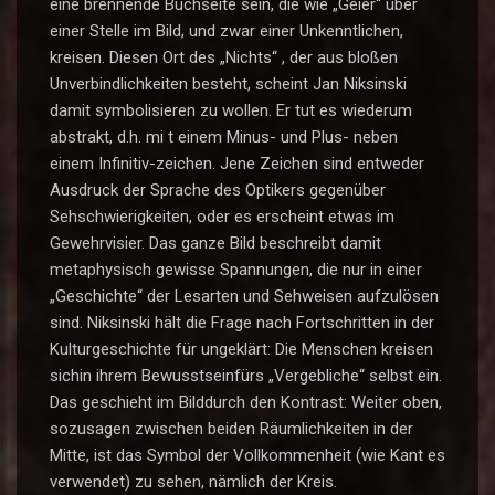
eine brennende Buchseite sein, die wie „Geier“ über
einer Stelle im Bild, und zwar einer Unkenntlichen,
kreisen. Diesen Ort des „Nichts“ , der aus bloßen
Unverbindlichkeiten besteht, scheint Jan Niksinski
damit symbolisieren zu wollen. Er tut es wiederum
abstrakt, d.h. mi t einem Minus- und Plus- neben
einem Infinitiv-zeichen. Jene Zeichen sind entweder
Ausdruck der Sprache des Optikers gegenüber
Sehschwierigkeiten, oder es erscheint etwas im
Gewehrvisier. Das ganze Bild beschreibt damit
metaphysisch gewisse Spannungen, die nur in einer
„Geschichte“ der Lesarten und Sehweisen aufzulösen
sind. Niksinski hält die Frage nach Fortschritten in der
Kulturgeschichte für ungeklärt: Die Menschen kreisen
sichin ihrem Bewusstseinfürs „Vergebliche“ selbst ein.
Das geschieht im Bilddurch den Kontrast: Weiter oben,
sozusagen zwischen beiden Räumlichkeiten in der
Mitte, ist das Symbol der Vollkommenheit (wie Kant es
verwendet) zu sehen, nämlich der Kreis.