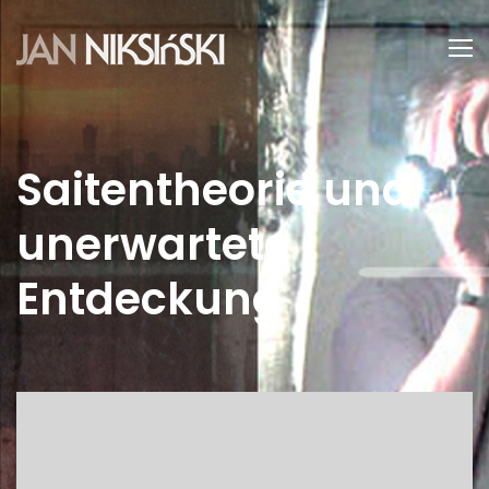
Saitentheorie und
unerwartete
Entdeckung