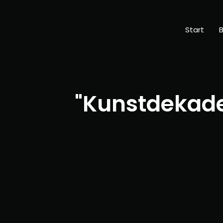
Start
B
"Kunstdekade