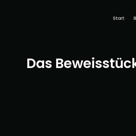
Start
B
Das Beweisstüc