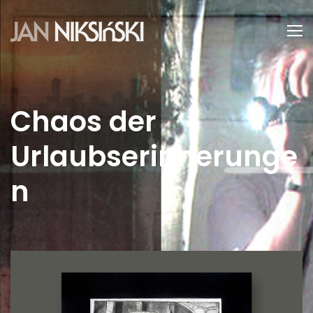
Chaos der
Urlaubserinnerunge
n