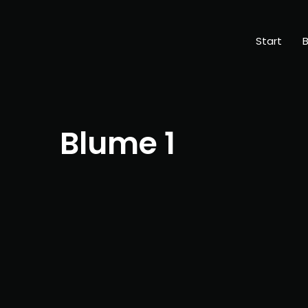
Start
B
Blume 1